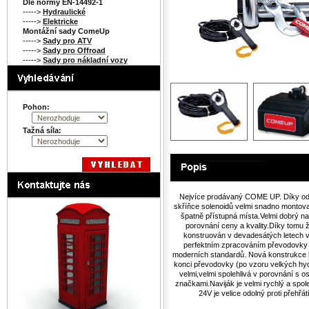
Dle normy EN-14492-1
----->
Hydraulické
----->
Elektricke
Montážní sady ComeUp
----->
Sady pro ATV
----->
Sady pro Offroad
----->
Sady pro nákladní vozy
Pohon:
Tažná síla:
Nejvíce prodávaný COME UP. Díky od
skříňce solenoidů velmi snadno montova
špatně přístupná místa.Velmi dobrý na
porovnání ceny a kvality.Díky tomu ž
konstruován v devadesátých letech 
perfektním zpracováním převodovky 
moderních standardů. Nová konstrukce 
konci převodovky (po vzoru velkých hyd
velmi,velmi spolehlivá v porovnání s os
značkami.Naviják je velmi rychlý a spole
24V je velice odolný proti přehřátí