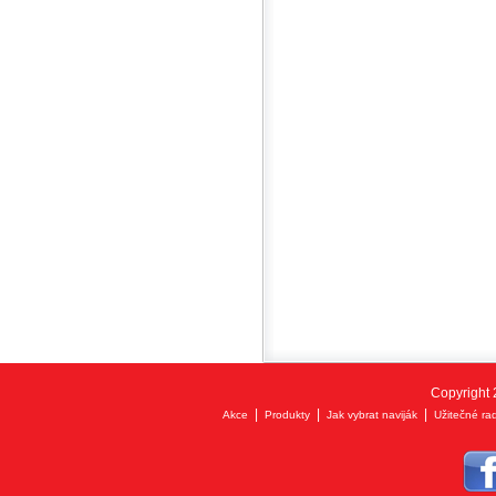
Copyright 
|
|
|
Akce
Produkty
Jak vybrat naviják
Užitečné ra