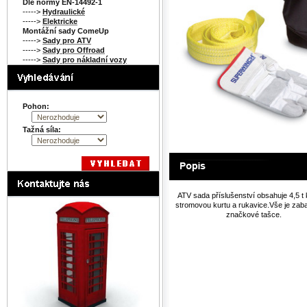
Dle normy EN-14492-1
----->
Hydraulické
----->
Elektricke
Montážní sady ComeUp
----->
Sady pro ATV
----->
Sady pro Offroad
----->
Sady pro nákladní vozy
Pohon:
Tažná síla:
ATV sada příslušenství obsahuje 4,5 t 
stromovou kurtu a rukavice.Vše je zab
značkové tašce.